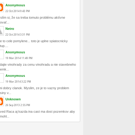
Anonymous
22
Oct
2014
9:43 PM
slím si, že sa treba tomuto problému aktívne
ovať...
Netro
22
Oct
2014
3:31 PM
e to cele pomylene... toto je uplne spiatocnicky
tup....
Anonymous
19
Mar
2014
11:49 PM
dajte vinohrady za cenu vinohradu a nie stavebneho
emk...
Anonymous
19
Mar
2014
3:22 PM
mi dobry clanok. Myslim, ze je to vazny problem
siny v...
Unknown
26
Sep
2013
2:55 PM
 ved Raca aj kazda ina cast ma dost pozemkov aby
mohl...