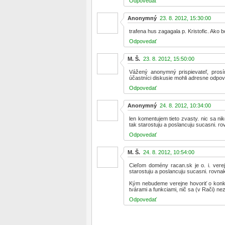
Odpovedať
Anonymný
23. 8. 2012, 15:30:00
trafena hus zagagala p. Kristofic. Ako b
Odpovedať
M. Š.
23. 8. 2012, 15:50:00
Vážený anonymný prispievateľ, prosí
účastníci diskusie mohli adresne odpov
Odpovedať
Anonymný
24. 8. 2012, 10:34:00
len komentujem tieto zvasty. nic sa nik
tak starostuju a poslancuju sucasni. r
Odpovedať
M. Š.
24. 8. 2012, 10:54:00
Cieľom domény racan.sk je o. i. verejn
starostuju a poslancuju sucasni. rovna
Kým nebudeme verejne hovoriť o konk
tvárami a funkciami, nič sa (v Rači) ne
Odpovedať