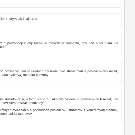
olo predtym tak je aj teraz.
m o podrobnejšie objasnenie a rozvedenie komentu, aby naň autor článku a
edať.
de nezmenilo. ani na uradoch ani nikde. ako starostovali a poslancovali ti minuli,
ovnake svinstva, rovnake podvody.
e diskutovať aj o tom, prečo "... ako starostovali a poslancovali ti minuli, tak
ke svinstva, rovnake podvody".
rétnych svinstvách a podvodoch poslancov / starostov s konkrétnymi menami,
zmení ani za sto rokov.