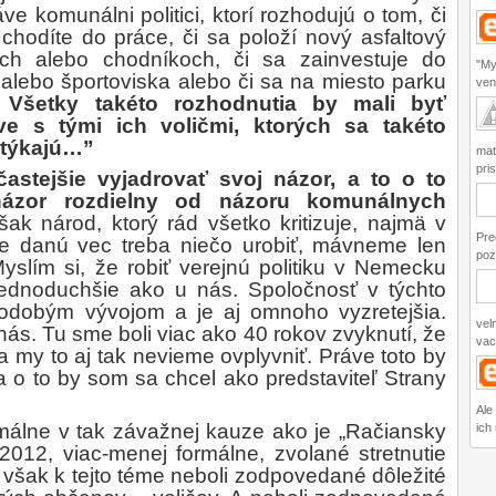
e komunálni politici, ktorí rozhodujú o tom, či
 chodíte do práce, či sa položí nový asfaltový
ách alebo chodníkoch, či sa zainvestuje do
"My
 alebo športoviska alebo či sa na miesto parku
ven
.
Všetky takéto rozhodnutia by mali byť
e s tými ich voličmi, ktorých sa takéto
 týkajú…”
mat
pris
astejšie vyjadrovať svoj názor, a to o to
 názor rozdielny od názoru komunálnych
ak národ, ktorý rád všetko kritizuje, najmä v
Pre
re danú vec treba niečo urobiť, mávneme len
poz
yslím si, že robiť verejnú politiku v Nemecku
ednoduchšie ako u nás. Spoločnosť v týchto
lhodobým vývojom a je aj omnoho vyzretejšia.
vel
ás. Tu sme boli viac ako 40 rokov zvyknutí, že
vac
a my to aj tak nevieme ovplyvniť. Práve toto by
 o to by som sa chcel ako predstaviteľ Strany
Ale
imálne v tak závažnej kauze ako je „Račiansky
ich 
2012, viac-menej formálne, zvolané stretnutie
 však k tejto téme neboli zodpovedané dôležité