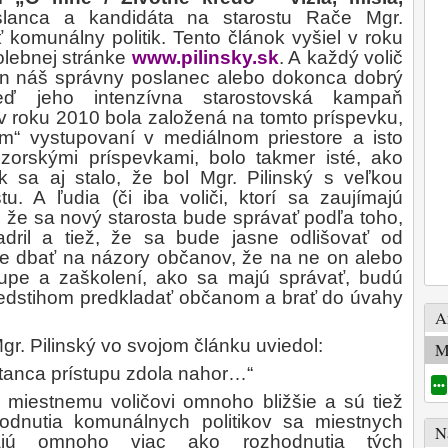
slanca a kandidáta na starostu Rače Mgr.
 komunálny politik. Tento článok vyšiel v roku
olebnej stránke
www.pilinsky.sk
.
A každý volič
ten náš správny poslanec alebo dokonca dobrý
eď jeho intenzívna starostovská kampaň
 roku 2010 bola založená na tomto príspevku,
m“ vystupovaní v mediálnom priestore a isto
zorskými príspevkami, bolo takmer isté, ako
 sa aj stalo, že bol Mgr. Pilinský s veľkou
u. A ľudia (či iba voliči, ktorí sa zaujímajú
, že sa nový starosta bude správať podľa toho,
dril a tiež, že sa bude jasne odlišovať od
ude dbať na názory občanov, že na ne on alebo
upe a zaškolení, ako sa majú správať, budú
predstihom predkladať občanom a brať do úvahy
A
r. Pilinský vo svojom článku uviedol:
M
stanca prístupu zdola nahor…“
•••
k miestnemu voličovi omnoho bližšie a sú tiež
hodnutia komunálnych politikov sa miestnych
N
kajú omnoho viac ako rozhodnutia tých