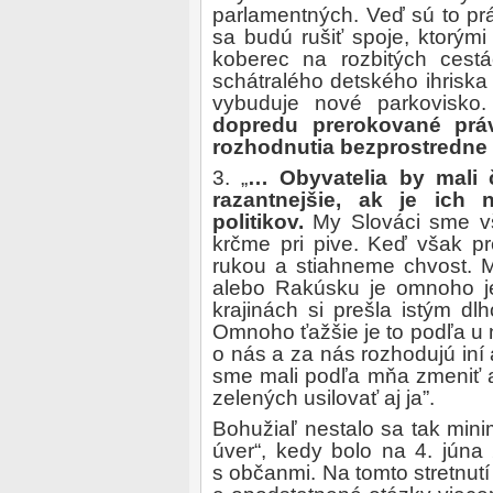
parlamentných. Veď sú to práv
sa budú rušiť spoje, ktorými
koberec na rozbitých cest
schátralého detského ihriska
vybuduje nové parkovisko
dopredu prerokované práv
rozhodnutia bezprostredne
3.
„
… Obyvatelia by mali č
razantnejšie, ak je ich
politikov.
My Slováci sme vš
krčme pri pive. Keď však p
rukou a stiahneme chvost. M
alebo Rakúsku je omnoho j
krajinách si prešla istým d
Omnoho ťažšie je to podľa u n
o nás a za nás rozhodujú iní 
sme mali podľa mňa zmeniť a
zelených usilovať aj ja”.
Bohužiaľ nestalo sa tak min
úver“, kedy bolo na 4. júna 
s občanmi. Na tomto stretnutí