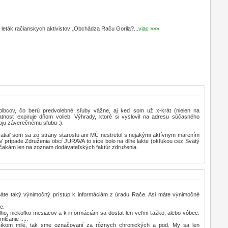
ák račianskych aktivistov „Obchádza Raču Gorila?...
viac »»»
/blbcov, čo berú predvolebné sľuby vážne, aj keď som už x-krát (nielen na
latnosť expiruje dňom volieb. Výhrady, ktoré si vyslovil na adresu súčasného
oju záverečnému sľubu :).
atiaľ som sa zo strany starostu ani MÚ nestretol s nejakými aktívnym marením
. V prípade Združenia obcí JURAVA to síce bolo na dlhé lakte (okľukou cez Svätý
už čakám len na zoznam dodávateľských faktúr združenia.
máte taký výnimočný prístup k informáciám z úradu Rače. Asi máte výnimočné
e.
o, niekoľko mesiacov a k informáciám sa dostať len veľmi ťažko, alebo vôbec.
lčanie .....
íkom milé, tak sme označovaní za rôznych chronických a pod. My sa len