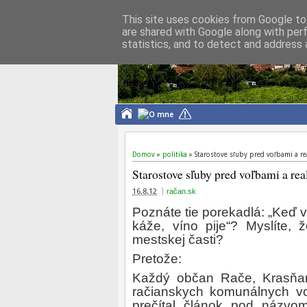
This site uses cookies from Google to 
are shared with Google along with per
Michal Krištofič
statistics, and to detect and address 
člen OZ račan.sk
Domov
»
politika
»
Starostove sľuby pred voľbami a re
Starostove sľuby pred voľbami a rea
16.8.12
račan.sk
Poznáte tie porekadlá: „Keď 
káže, víno pije“?
Myslíte, 
mestskej časti?
Pretože:
Každý občan Rače, Krasňan
račianskych komunálnych vo
prečítal článok pod názv