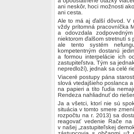
a opodstatnené otázky viace
ani neskôr, hoci možnosti ako 
ani cesta.
Ale to má aj ďalší dôvod. V m
vždy prítomná pracovníčka M
a odovzdala zodpovedným 
niektorom ďalšom stretnutí s
ale tento systém nefun
kompetentným dostanú jedine
a formou interpelácie ich 
zastupiteľstva. Tým sa jednak
nepredloží), jednak sa celé ri
Viaceré postupy pána staros
slová vtedajšieho poslanca a 
na papieri a títo ľudia ne
Rendeza nahliadnuť do riešeni
Ja a všetci, ktorí nie sú spo
situácia v tomto smere zmení 
rozpočtu na r. 2013) sa dos
reagovať vedenie Rače na 
v našej „zastupiteľskej demok
zástupcovia s občanmi už 