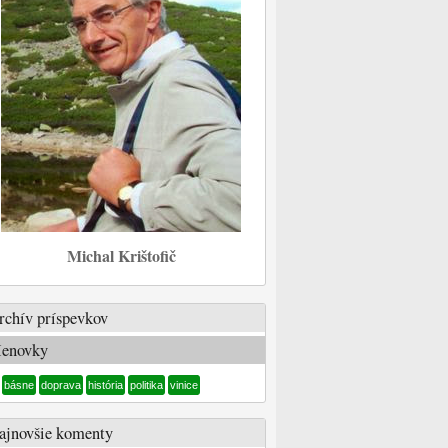
Michal Krištofič
rchív príspevkov
enovky
básne
doprava
história
politika
vinice
ajnovšie komenty