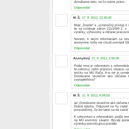
domáhame toho, na čo máme právo.
Odpovedať
M. Š.
17. 8. 2012, 22:45:00
Moje „šťastie“ a „výnimočný prístup k 
tie sa vzťahuje zákon 211/2000 Z. z. 
vytáčky, výhovorky a mlčanie pracov
Neviem, k akým informáciám sa nevi
anonymne, keby ste chceli uverejniť č
Odpovedať
Anonymný
21. 8. 2012, 5:56:00
Podla mna je referentom a referentká
fin.sektoru) vidím príjmovú situáciu
tisícku na MÚ Rača. A to nie je vynale
Dostávame skutočne ako občania t
zastupiteľstva?
Odpovedať
M. Š.
21. 8. 2012, 9:08:00
ad „Dostávame skutočne ako občania t
Dobrá otázka. Odpoveď na ňu zatiaľ 
presvedčený, že len takto sa dá zaisti
K referentom a referentkám: podľa ne
na MÚ enormný záujem. Bývalý poslanec
výnimka potvrdzujúca pravidlo.