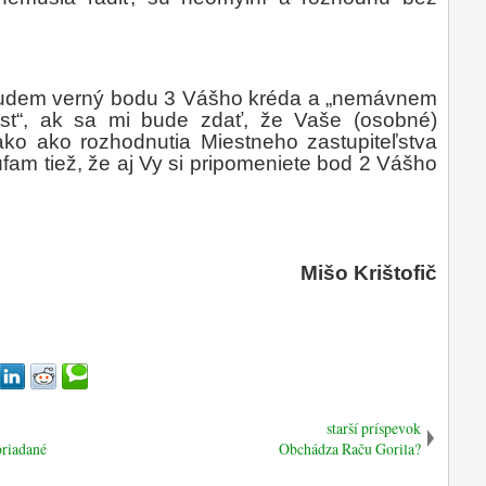
 budem verný bodu 3 Vášho kréda a „nemávnem
ost“, ak sa mi bude zdať, že Vaše (osobné)
nako ako rozhodnutia Miestneho zastupiteľstva
fam tiež, že aj Vy si pripomeniete bod 2 Vášho
Mišo Krištofič
starší príspevok
riadané
Obchádza Raču Gorila?