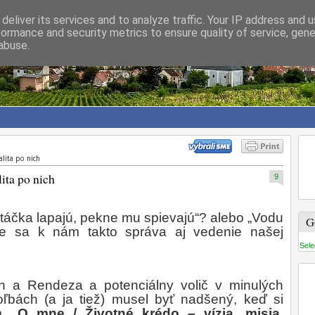
deliver its services and to analyze traffic. Your IP address and 
formance and security metrics to ensure quality of service, gen
abuse.
alita po nich
lita po nich
9
vtáčka lapajú, pekne mu spievajú“? alebo „Vodu
G
že sa k nám takto správa aj vedenie našej
Sele
 a Rendeza a potenciálny volič v minulých
ľbách (a ja tiež) musel byť nadšený, keď si
om
„O mne / Životné krédo – vízia, misia,