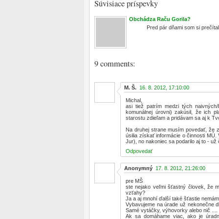
Súvisiace príspevky
Obchádza Raču Gorila?
Pred pár dňami som si prečítal let
9 comments:
M. Š.
16. 8. 2012, 17:10:00
Michal,
asi tiež patrím medzi tých naivných
komunálnej úrovni) zakúsil, že ich p
starostu zdieľam a pridávam sa aj k Tv
Na druhej strane musím povedať, že z
úsilia získať informácie o činnosti MÚ
Jur), no nakoniec sa podarilo aj to - 
Odpovedať
Anonymný
17. 8. 2012, 21:26:00
pre MŠ
ste nejako veľmi šťastný človek, že 
vzťahy?
Ja a aj mnohí ďalší také šťastie nemám
Vybavujeme na úrade už nekonečne dlh
Samé vytáčky, výhovorky alebo nič .... m
Ak sa domáhame viac, ako je úradn