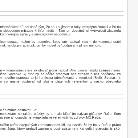
informáciám“ sú asi dané tým, že sa zaujímam o toky verejných financií a že na
o slobodnom prístupe k informáciám. Tam pri dostatočnej vytrvalosti žiadateľa
níkom verejnej správy a samosprávy nepomôžu.
ete dostať, možno by pomohlo, keby ste napísali viac - do komentu stačí
lánok na obcan.racan.sk, ten by musel byť podpísaný plným menom.
m v komunalnej sfére existovať jedna radosť. Ako úverar retailu (zamestnanec
 celého Slovenka. Aj mne by sa páčilo pracovať bez stresov a bez nadčasov za
z nového starostu, to je kontinuita odmeňovania z minulosti (Bielik, Zvonár....).
o čo máme dostávať od slušne platených referentov z nášho obecného
o čo máme dostávať...?“
nepoznám, no takéto otázky by si malo klásť čo najviac občanov Rače. Som
ť účelné a hospodárne vynakladanie verejných fin. zdrojov MČ Rača.
malého počtu cezpoľných zamestnancov MÚ sa nezdá, že by bol v Rači o prácu
 Jóna, ktorý prejavil záujem o post asistenta v kancelárii starostu, je skôr