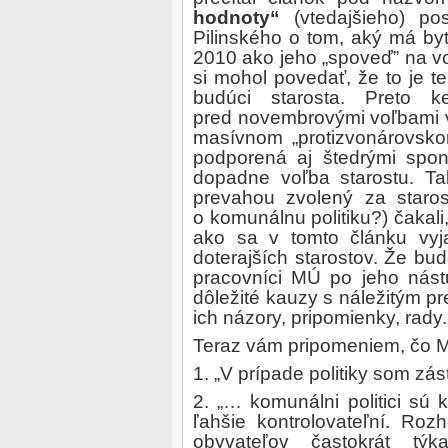
hodnoty“
(vtedajšieho) po
Pilinského o tom, aký má byť
2010 ako jeho „spoveď” na v
si mohol povedať, že to je 
budúci starosta. Preto k
pred novembrovými voľbami v
masívnom „protizvonárovsko
podporená aj štedrými spon
dopadne voľba starostu. Tak
prevahou zvolený za starost
o komunálnu politiku?) čakali
ako sa v tomto článku vyja
doterajších starostov. Že b
pracovníci MÚ po jeho nást
dôležité kauzy s náležitým 
ich názory, pripomienky, rady.
Teraz vám pripomeniem, čo Mg
1. „V prípade politiky som zá
2. „… komunálni politici sú 
ľahšie kontrolovateľní. Roz
obyvateľov častokrát tý