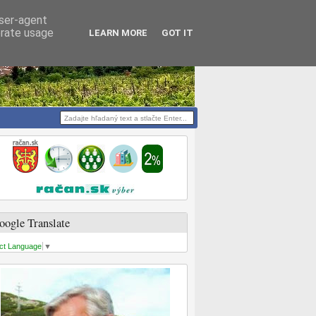
user-agent
erate usage
LEARN MORE
GOT IT
oogle Translate
ct Language
▼