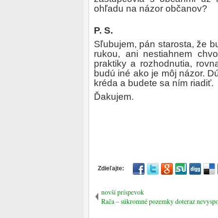
ohľadu na názor občanov?
P. S.
Sľubujem, pán starosta, že
rukou, ani nestiahnem chv
praktiky a rozhodnutia, rov
budú iné ako je môj názor. Dú
kréda a budete sa ním riadiť.
Ďakujem.
novší príspevok
Rača – súkromné pozemky doteraz nevyspo