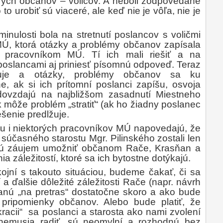
rých občanov – voličov. A neboli zodpovedané
to urobiť sú viaceré, ale keď nie je vôľa, nie je
inulosti bola na stretnutí poslancov s voličmi
Ú, ktorá otázky a problémy občanov zapísala
pracovníkom MÚ. Tí ich mali riešiť a na
 poslancami aj priniesť písomnú odpoveď. Teraz
guje a otázky, problémy občanov sa ku
, ak si ich prítomní poslanci zapíšu, osvoja
odovzdajú na najbližšom zasadnutí Miestneho
 môže problém „stratiť“ (ak ho žiadny poslanec
ešenie predlžuje.
tu i niektorých pracovníkov MÚ napovedajú, že
súčasného starostu Mgr. Pilinského zostali len
majú záujem umožniť občanom Rače, Krasňan a
a záležitostí, ktoré sa ich bytostne dotýkajú.
kojní s takouto situáciou, budeme čakať, či sa
a ďalšie dôležité záležitosti Rače (napr. návrh
tanú „na pretras“ dostatočne skoro a ako bude
pripomienky občanov. Alebo bude platiť, že
racii“
sa poslanci a starosta ako nami zvolení
nemusia radiť, sú neomylní a rozhodnú bez