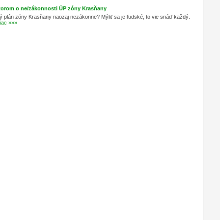
átorom o ne/zákonnosti ÚP zóny Krasňany
plán zóny Krasňany naozaj nezákonne? Mýliť sa je ľudské, to vie snáď každý.
iac »»»