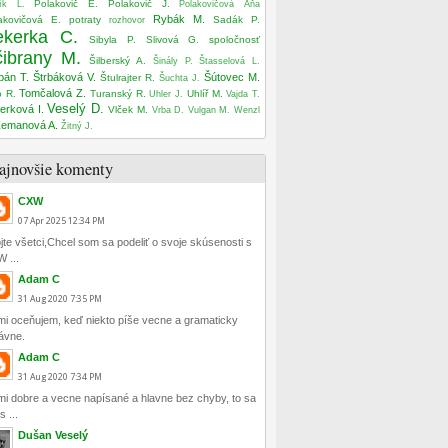
Polakovič E.
Polakovič J.
rík L.
Polakovičová Aňa
Rybák M.
akovičová E.
potraty
Sadák P.
rozhovor
ekerka C.
Sibyla P.
Slivová G.
spoločnosť
ibrany M.
Šilberský A.
Šinály P.
Štasselová L.
pán T.
Štrbáková V.
Šútovec M.
Štulrajter R.
Šuchta J.
Tomčalová Z.
o R.
Turanský R.
Uhlíř M.
Uhler J.
Vajda T.
Veselý D.
erková I.
Vlček M.
Vrba D.
Vulgan M.
Wenzl
emanová A.
Žitný J.
ajnovšie komenty
CXW
07
Apr
2025
12:34 PM
jte všetci,Chcel som sa podeliť o svoje skúsenosti s
 ...
Adam C
31
Aug
2020
7:35 PM
mi oceňujem, keď niekto píše vecne a gramaticky
ávne.
Adam C
31
Aug
2020
7:34 PM
mi dobre a vecne napísané a hlavne bez chyby, to sa
 ...
Dušan Veselý