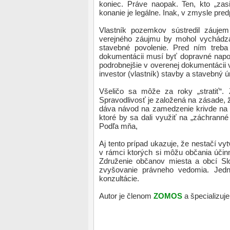
koniec. Práve naopak. Ten, kto „zas
konanie je legálne. Inak, v zmysle pre
Vlastník pozemkov sústredil záujem
verejného záujmu by mohol vychádza
stavebné povolenie. Pred ním treba
dokumentácii musí byť dopravné napoj
podrobnejšie v overenej dokumentácii
investor (vlastník) stavby a stavebný 
Všeličo sa môže za roky „stratiť
Spravodlivosť je založená na zásade, ž
dáva návod na zamedzenie krivde na p
ktoré by sa dali využiť na „záchrann
Podľa mňa,
Aj tento prípad ukazuje, že nestačí vyt
v rámci ktorých si môžu občania účinn
Združenie občanov miesta a obcí Sl
zvyšovanie právneho vedomia. Jedno
konzultácie.
Autor je členom
ZOMOS
a špecializuj