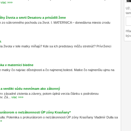
viac »»»
Už 
tam.
hy života a smrti Desatoru a prisúdili žene
om zo súkromného pochodu za život. I. MATERNICA – donedávna miesto zrodu
Hľa
býv
y.
ia života v tele matky míňajú? Kde sa ich predstavy môžu stretnúť? Prívrženci
ka v maternici biedne
le matky čo najviac dôstojnosti a čo najmenej bolesti. Matke čo najmenšiu ujmu na
ra a verdikt súdu nevnímam ako zákonný
v zásadné zistenia a závery, potom úplná verzia článku s podrobnou
. Zá...
viac »»»
okurátorom o ne/zákonnosti ÚP zóny Krasňany“
ulla: Polemika s prokurátorom o ne/zákonnosti ÚP zóny Krasňany Vladimír Dulla sa
»»