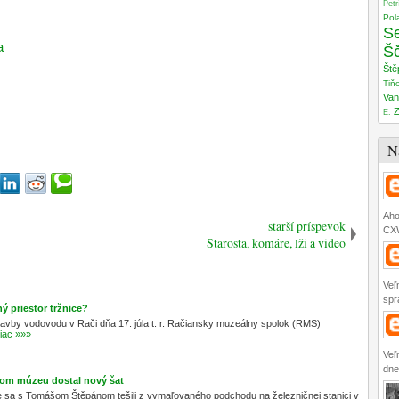
Pet
Pol
S
a
Šč
Ště
Tiň
Van
Z
E.
N
Aho
starší príspevok
CXW
Starosta, komáre, lži a video
Veľ
spr
ý priestor tržnice?
výstavby vodovodu v Rači dňa 17. júla t. r. Račiansky muzeálny spolok (RMS)
iac »»»
Veľ
dnes
čnom múzeu dostal nový šat
 sa s Tomášom Štěpánom tešili z vymaľovaného podchodu na železničnej stanici v