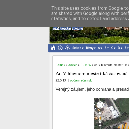
This site uses cookies from Google to 
are shared with Google along with per
občan.račan.sk
statistics, and to detect and address 
OBČAN, SPOLOČNOSŤ, POLITIKA
občianske fórum
Sekcie
Témy
A
B
C
D
E
Domov
»
.občan
»
Dulla V.
»
Ad V hlavnom meste tiká
Ad V hlavnom meste tiká časovan
22.5.13
občan.račan.sk
Verejný záujem, jeho ochrana a presa