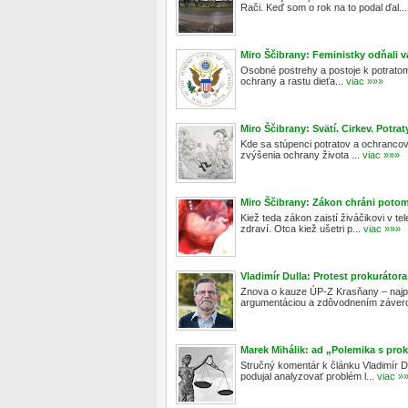
Rači. Keď som o rok na to podal ďal...
Miro Ščibrany: Feministky odňali vá
Osobné postrehy a postoje k potrat
ochrany a rastu dieťa...
viac »»»
Miro Ščibrany: Svätí. Cirkev. Potrat
Kde sa stúpenci potratov a ochrancov
zvýšenia ochrany života ...
viac »»»
Miro Ščibrany: Zákon chráni potom
Kiež teda zákon zaistí živáčikovi v te
zdraví. Otca kiež ušetri p...
viac »»»
Vladimír Dulla: Protest prokuráto
Znova o kauze ÚP-Z Krasňany – najpr
argumentáciou a zdôvodnením záverov
Marek Mihálik: ad „Polemika s pr
Stručný komentár k článku Vladimír D
podujal analyzovať problém l...
viac »