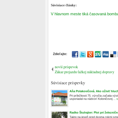
Súvisiace články:
V hlavnom meste tiká časovaná bomb
novší príspevok
Zákaz prejazdu ťažkej nákladnej dopravy
Súvisiace príspevky
Aňa Polakovičová. Ako oživiť hluch
Pri príležitosti 75. výročia začatia 
usporiadal na nádvorí Koloničovej ...
v
Radko Štulrajter: Plot pri železni
Takto na jeseň pred dvoma rokmi sme