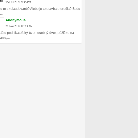
15
Feb
2020
9:35 PM
je to skolaudované? Alebo je to stavba storočia? Bude
..
Anonymous
26
Nov
2019
03:13 AM
dáte podnikateľský úver, osobný úver, pôžičku na
anie,...