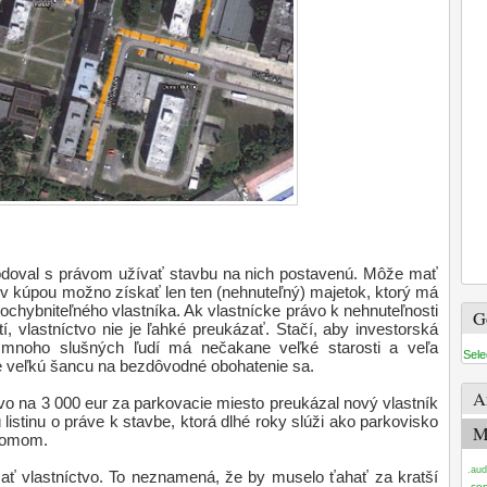
doval s právom užívať stavbu na nich postavenú. Môže mať
sov kúpou možno získať len ten (nehnuteľný) majetok, ktorý má
chybniteľného vlastníka. Ak vlastnícke právo k nehnuteľnosti
G
tí, vlastníctvo nie je ľahké preukázať. Stačí, aby investorská
 mnoho slušných ľudí má nečakane veľké starosti a veľa
Sele
se veľkú šancu na bezdôvodné obohatenie sa.
A
ávo na 3 000 eur za parkovacie miesto preukázal nový vlastník
listinu o práve k stavbe, ktorá dlhé roky slúži ako parkovisko
M
 domom.
.aud
ať vlastníctvo. To neznamená, že by muselo ťahať za kratší
.ce