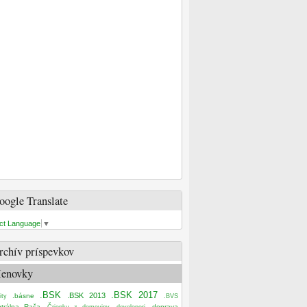
oogle Translate
ct Language
▼
rchív príspevkov
enovky
.BSK
.BSK 2017
.BSK 2013
.básne
ity
.BVS
ntrálna Rača
.doprava
.Čriepky z domoviny
.developeri