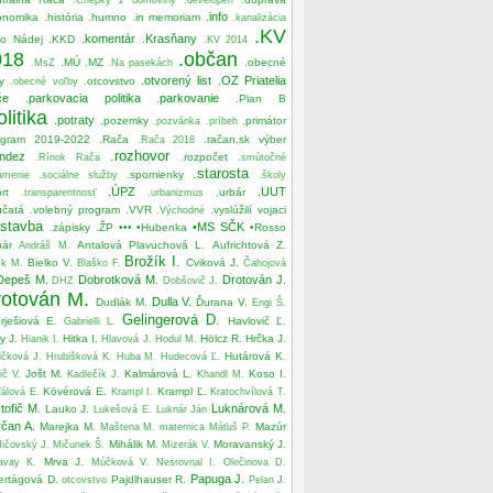
.info
onomika
.história
.humno
.in memoriam
.kanalizácia
.KV
.komentár
.Krasňany
no Nádej
.KKD
.KV 2014
018
.občan
.MÚ
.MZ
.obecné
.MsZ
.Na pasekách
.otvorený list
.OZ Priatelia
y
.otcovstvo
.obecné voľby
če
.parkovacia politika
.parkovanie
.Plan B
olitika
.potraty
.pozemky
.primátor
.pozvánka
.príbeh
ogram 2019-2022
.Rača
.račan.sk výber
.Rača 2018
.rozhovor
ndez
.rozpočet
.Rínok Rača
.smútočné
.starosta
.spomienky
ámenie
.sociálne služby
.školy
.ÚPZ
.UUT
rt
.urbár
.transparentnosť
.urbanizmus
účatá
.volebný program
.VVR
.vyslúžilí vojaci
.Východné
ýstavba
•MS SČK
.zápisky
.ŽP
•••
•Hubenka
•Rosso
bár
Antalová Plavuchová L.
Aufrichtová Z.
Andráš M.
Brožík I.
Bielko V.
Cviková J.
ík M.
Blaško F.
Čahojová
Depeš M.
Dobrotková M.
Drotován J.
DHZ
Dobšovič J.
otován M.
Dulla V.
Dudlák M.
Ďurana V.
Engi Š.
Gelingerová D.
rješiová E.
Havlovič Ľ.
Gabrielli L.
y J.
Hitka I.
Hölcz R.
Hrčka J.
Hianik I.
Hlavová J.
Hodul M.
Hutárová K.
ičková J.
Hrubišková K.
Huba M.
Hudecová Ľ.
Jošt M.
Kalmárová L.
Koso I.
ič V.
Kadlečík J.
Khandl M.
Kövérová E.
Krampl Ľ.
álová E.
Krampl I.
Kratochvílová T.
štofič M.
Luknárová M.
Lauko J.
Lukešová E.
Luknár Ján
čan A.
Marejka M.
Mazúr
Maštena M.
maternica
Máťuš P.
Mihálik M.
Moravanský J.
ičovský J.
Mičunek Š.
Mizerák V.
Mrva J.
avay K.
Múčková V.
Nesrovnal I.
Olečinova D.
Papuga J.
ertágová D.
Pajdlhauser R.
otcovstvo
Pelan J.