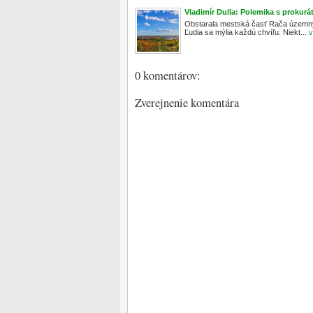
Vladimír Dulla: Polemika s prokur
Obstarala mestská časť Rača územný 
Ľudia sa mýlia každú chvíľu. Niekt...
v
0 komentárov:
Zverejnenie komentára