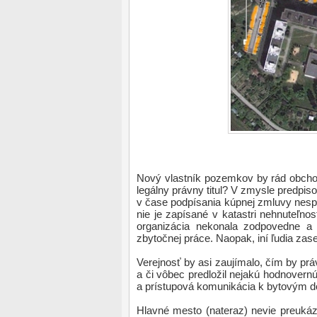
Nový vlastník pozemkov by rád obcho
legálny právny titul? V zmysle predpi
v čase podpísania kúpnej zmluvy nespo
nie je zapísané v katastri nehnuteľnos
organizácia nekonala zodpovedne a
zbytočnej práce. Naopak, iní ľudia za
Verejnosť by asi zaujímalo, čím by pr
a či vôbec predložil nejakú hodnovernú 
a prístupová komunikácia k bytovým
Hlavné mesto (nateraz) nevie preukáz