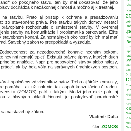
iahol“ do pokojného stavu, ten by mal dokazovať, že jeho
.ek
dpisov dochádza k nezákonnej činnosti a možno aj k trestnej.
.Ki
2
 na stavbu. Preto aj prístup k ochrane a presadzovaniu
ť zo stavebného práva. Pre stavbu takých domov nestačí
vob
Ra
 právoplatné rozhodnutie o umiestnení stavby. V overenej
.p
enie stavby na komunikácie i problematika parkovania. Ešte
 v stavebnom konaní. Za normálnych okolností by ich mal mať
.pr
úrad. Stavebný zákon to predpokladá a vyžaduje.
.Re
ozn
.špo
“. Zodpovednosť za nezodpovedné konanie nechám bokom.
.vn
e nevinní nemajú trpieť. Existujú právne úpravy, ktorých duch
.v
rincípe analógie. Napr. pre nepovolené stavby alebo nálezy,
•Ur
é práce“, ak by bola vôľa na správnych úradníckych postoch.
Bab
D.
Dr
várať spoločenstvá vlastníkov bytov. Treba aj širšie komunity,
Epe
e pomáhať, ak už inak nie, tak aspoň konzultáciou či radou.
Ház
ovenska (ZOMOS) patrí k takým. Medzi jeho ciele patrí aj
Hrdl
u z hlavných oblastí činnosti je poskytovať poradenské
Ivan
Košť
Kri
e sa na stavebný zákon.
Mar
Vladimír Dulla
P.
M
Mor
člen
ZOMOS
Ost