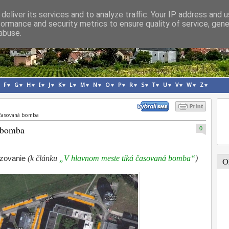
deliver its services and to analyze traffic. Your IP address and 
formance and security metrics to ensure quality of service, gen
abuse.
F
G
H
I
J
K
L
M
N
O
P
R
S
T
U
V
W
Z
 časovaná bomba
á bomba
0
(k článku
„V hlavnom meste tiká časovaná bomba“
)
dzovanie
O