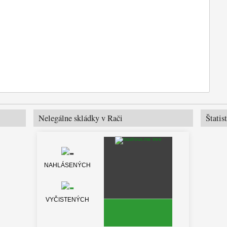
Nelegálne skládky v Rači
Štatis
NAHLÁSENÝCH
VYČISTENÝCH