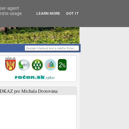
user-agent
erate usage
LEARN MORE
GOT IT
DKAZ pre Michala Drotována