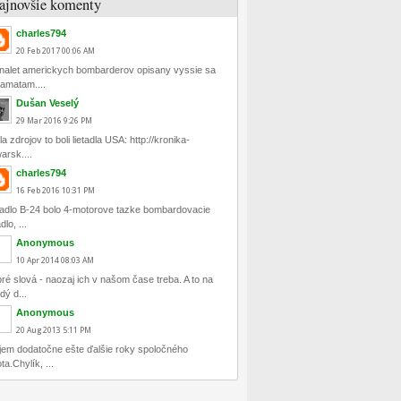
ajnovšie komenty
charles794
20
Feb
2017
00:06 AM
nalet americkych bombarderov opisany vyssie sa
amatam....
Dušan Veselý
29
Mar
2016
9:26 PM
la zdrojov to boli lietadla USA: http://kronika-
arsk....
charles794
16
Feb
2016
10:31 PM
tadlo B-24 bolo 4-motorove tazke bombardovacie
adlo, ...
Anonymous
10
Apr
2014
08:03 AM
ré slová - naozaj ich v našom čase treba. A to na
dý d...
Anonymous
20
Aug
2013
5:11 PM
jem dodatočne ešte ďalšie roky spoločného
ta.Chylík, ...