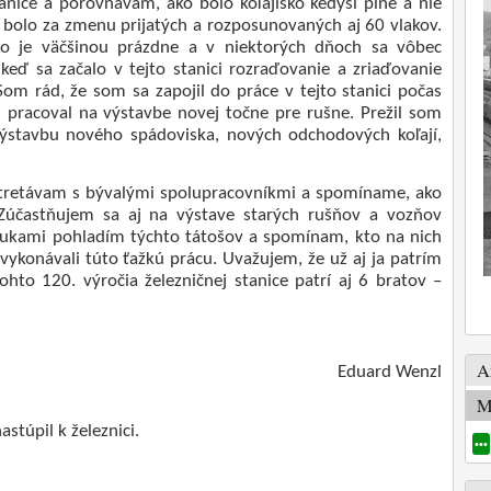
anice a porovnávam, ako bolo koľajisko kedysi plné a nie
i bolo za zmenu prijatých a rozposunovaných aj 60 vlakov.
ko je väčšinou prázdne a v niektorých dňoch sa vôbec
keď sa začalo v tejto stanici rozraďovanie a zriaďovanie
Som rád, že som sa zapojil do práce v tejto stanici počas
om pracoval na výstavbe novej točne pre rušne. Prežil som
a výstavbu nového spádoviska, nových odchodových koľají,
 stretávam s bývalými spolupracovníkmi a spomíname, ako
Zúčastňujem sa aj na výstave starých rušňov a vozňov
ukami pohladím týchto tátošov a spomínam, kto na nich
 vykonávali túto ťažkú prácu. Uvažujem, že už aj ja patrím
hto 120. výročia železničnej stanice patrí aj 6 bratov –
A
Eduard Wenzl
M
stúpil k železnici.
•••