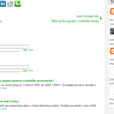
N
starší príspevok
ia
Milé prekvapenie z rodného kraja
Na 
nep
pod
____________________
airw
____________________
_____________...
viac »»»
Lie
liet
____________________
____________________
_____________...
viac »»»
Dob
iara sedem baranov a koľkého potomstva!“
kaž
a racan.blog.sk v rokoch 2007 až 2009. LINKY: „Evanjelickej viere ukradla z
ac »»»
Pra
m mal 2 roky...
živo
či ako jedenáste dieťa v železničiarskej rodine. Rodičia postavili v roku 1928
c »»»