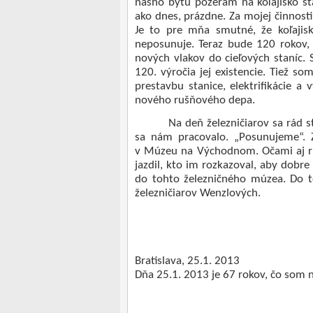
nášho bytu pozerám na koľajisko st
ako dnes, prázdne. Za mojej činnost
Je to pre mňa smutné, že koľajis
neposunuje. Teraz bude 120 rokov, 
nových vlakov do cieľových staníc. 
120. výročia jej existencie. Tiež s
prestavbu stanice, elektrifikácie 
nového rušňového depa.
Na deň železničiarov sa rád
sa nám pracovalo. „Posunujeme“. 
v Múzeu na Východnom. Očami aj r
jazdil, kto im rozkazoval, aby dobre
do tohto železničného múzea. Do to
železničiarov Wenzlových.
Bratislava, 25.1. 2013
Dňa 25.1. 2013 je 67 rokov, čo som na