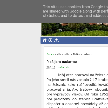
This site uses cookies from Google to 
are shared with Google along with per
Eduard Wenzl
statistics, and to detect and address 
obyvateľ Rendeza
Domov
» »Unlabelled »
Nežijem nadarmo
Nežijem nadarmo
26.2.13
račan.sk
Môj otec pracoval na železni
Po jeho smrti nás zostalo žiť 7 brato
na železnici (ako rušňovodič, ková
pracovať aj ja. Ako traťový robotník
pre výpravcov vlakov. Od roku 195
bol preložený do stanice Bratisla
dispečer a dozorný prevádzky až d