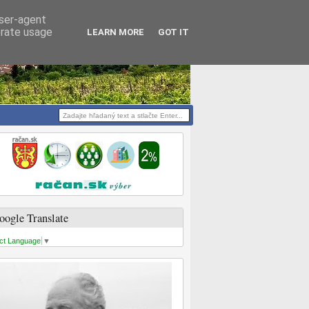
user-agent
erate usage
LEARN MORE
GOT IT
oogle Translate
ct Language
▼