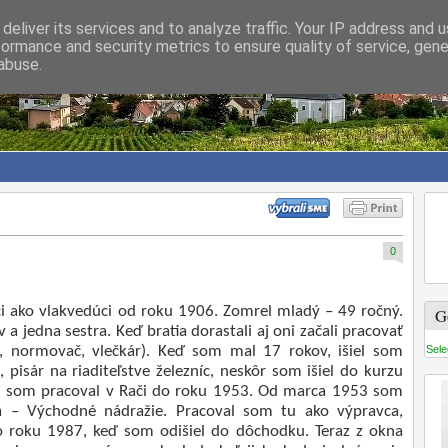
deliver its services and to analyze traffic. Your IP address and 
formance and security metrics to ensure quality of service, gen
abuse.
0
ci ako vlakvedúci od roku 1906. Zomrel mladý – 49 ročný.
G
v a jedna sestra. Keď bratia dorastali aj oni začali pracovať
č, normovač, vlečkár). Keď som mal 17 rokov, išiel som
Sele
, pisár na riaditeľstve železníc, neskôr som išiel do kurzu
2 som pracoval v Rači do roku 1953. Od marca 1953 som
va – Východné nádražie. Pracoval som tu ako výpravca,
o roku 1987, keď som odišiel do dôchodku. Teraz z okna