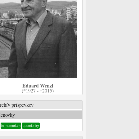
Eduard Wenzl
(*1927 - †2015)
rchív príspevkov
enovky
in memoriam
spomienky