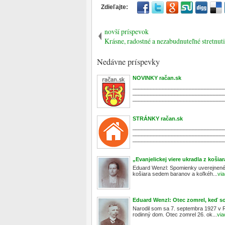
novší príspevok
Krásne, radostné a nezabudnuteľné stretnut
Nedávne príspevky
NOVINKY račan.sk
______________________________
______________________________
_______________________________
STRÁNKY račan.sk
______________________________
______________________________
_______________________________
„Evanjelickej viere ukradla z koš
Eduard Wenzl: Spomienky uverejnené n
košiara sedem baranov a koľkéh...
vi
Eduard Wenzl: Otec zomrel, keď so
Narodil som sa 7. septembra 1927 v Ra
rodinný dom. Otec zomrel 26. ok...
via