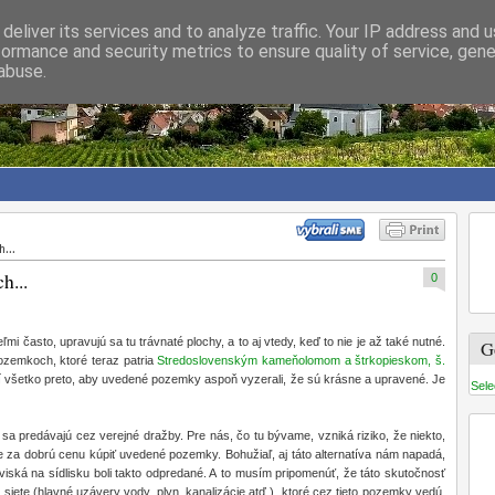
deliver its services and to analyze traffic. Your IP address and 
formance and security metrics to ensure quality of service, gen
á-Gelingerová
abuse.
 obvod Východné
h...
h...
0
i často, upravujú sa tu trávnaté plochy, a to aj vtedy, keď to nie je až také nutné.
G
pozemkoch, ktoré teraz patria
Stredoslovenským kameňolomom a štrkopieskom, š.
 všetko preto, aby uvedené pozemky aspoň vyzerali, že sú krásne a upravené. Je
Sele
sa predávajú cez verejné dražby. Pre nás, čo tu bývame, vzniká riziko, že niekto,
 za dobrú cenu kúpiť uvedené pozemky. Bohužiaľ, aj táto alternatíva nám napadá,
ká na sídlisku boli takto odpredané. A to musím pripomenúť, že táto skutočnosť
e siete (hlavné uzávery vody, plyn, kanalizácie atď.), ktoré cez tieto pozemky vedú,