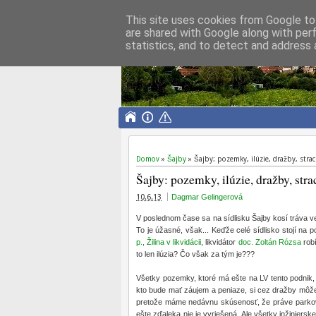
This site uses cookies from Google to 
are shared with Google along with per
Dagmar Olajošov
statistics, and to detect and address 
bývalá poslankyňa MiZ Bratislava-Rača za
Domov
»
Šajby
»
Šajby: pozemky, ilúzie, dražby, strac
Šajby: pozemky, ilúzie, dražby, strac
10.6.13
Dagmar Gelingerová
V poslednom čase sa na sídlisku Šajby kosí tráva veľm
To je úžasné, však... Keďže celé sídlisko stojí na 
p., Žilina v likvidácii
, likvidátor
doc. Zoltán Rózsa
robí
to len ilúzia? Čo však za tým je???
Všetky pozemky, ktoré má ešte na LV tento podnik, 
kto bude mať záujem a peniaze, si cez dražby môže
pretože máme nedávnu skúsenosť, že práve parkovis
ešte zďaleka nie je vyriešená. Ale všetky inžiniersk