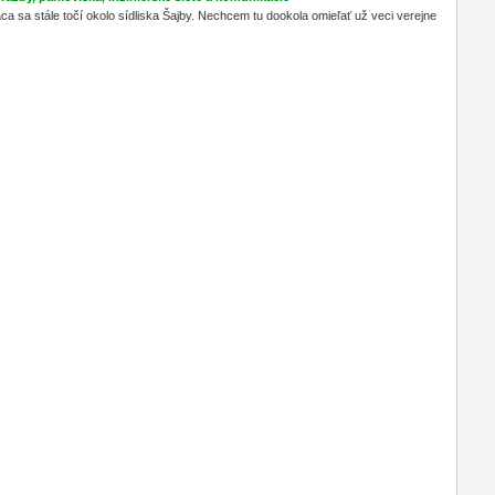
ráca sa stále točí okolo sídliska Šajby. Nechcem tu dookola omieľať už veci verejne