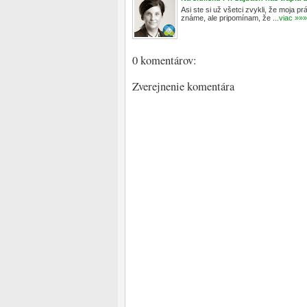
Asi ste si už všetci zvykli, že moja p
známe, ale pripomínam, že ...
viac »»»
0 komentárov:
Zverejnenie komentára