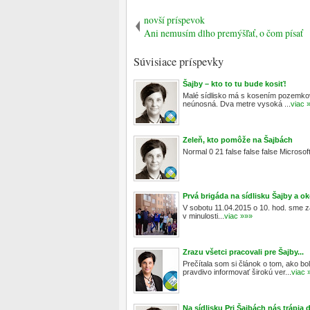
novší príspevok
Ani nemusím dlho premýšľať, o čom písať
Súvisiace príspevky
Šajby – kto to tu bude kosiť!
Malé sídlisko má s kosením pozemkov 
neúnosná. Dva metre vysoká ...
viac 
Zeleň, kto pomôže na Šajbách
Normal 0 21 false false false MicrosoftI
Prvá brigáda na sídlisku Šajby a ok
V sobotu 11.04.2015 o 10. hod. sme za
v minulosti...
viac »»»
Zrazu všetci pracovali pre Šajby...
Prečítala som si článok o tom, ako bo
pravdivo informovať širokú ver...
viac 
Na sídlisku Pri Šajbách nás trápia 