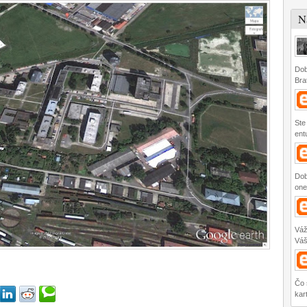
N
Dob
Brat
Ste
ent
Dob
one
Váž
Váš
Čo 
kart