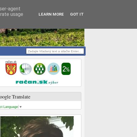
user-agent
erate usage
LEARN MORE
GOT IT
oogle Translate
ct Language
▼