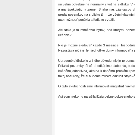
sú veľmi potrebné na normálny život na sídlisku. V te
a mal špekulatívny zámer. Snaha nás zástupcov vla
predaj pozemkov na sídlisku tým, že všetci vlastníc
túto možnosť ponúkla a ľudia to využili.
Ale stále je tu množstvo bytov, pod ktorými pozemk
riešenie?
Nie je možné sledovať každé 3 mesiace Hospodárs
Nezostáva nič iné, len jednotlivé domy informovať 
Upravené sídlisko je z iného dôvodu, nie je to bonu
Priľahlé pozemky, či už si odkúpime alebo nie, bu
každého jednotlivca, ako sa k danému problému pos
takej absurdity, že si budeme musieť odkúpiť stojisk
O tejto skutočnosti sme informovali magistrát hlavné
Asi som niekomu narušila ilúziu pekne pokoseného sí