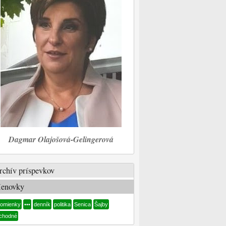
Dagmar Olajošová-Gelingerová
rchív príspevkov
enovky
pomienky
•••
denník
politika
Senica
Šajby
chodné