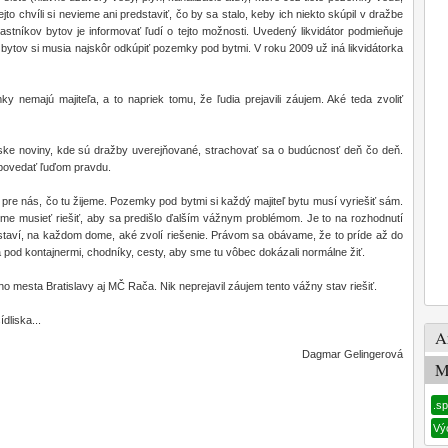
jto chvíli si nevieme ani predstaviť, čo by sa stalo, keby ich niekto skúpil v dražbe
stníkov bytov je informovať ľudí o tejto možnosti. Uvedený likvidátor podmieňuje
i bytov si musia najskôr odkúpiť pozemky pod bytmi. V roku 2009 už iná likvidátorka
y nemajú majiteľa, a to napriek tomu, že ľudia prejavili záujem. Aké teda zvoliť
ke noviny, kde sú dražby uverejňované, strachovať sa o budúcnosť deň čo deň.
a povedať ľuďom pravdu.
s pre nás, čo tu žijeme. Pozemky pod bytmi si každý majiteľ bytu musí vyriešiť sám.
deme musieť riešiť, aby sa predišlo ďalším vážnym problémom. Je to na rozhodnutí
taví, na každom dome, aké zvolí riešenie. Právom sa obávame, že to príde až do
á pod kontajnermi, chodníky, cesty, aby sme tu vôbec dokázali normálne žiť.
ho mesta Bratislavy aj MČ Rača. Nik neprejavil záujem tento vážny stav riešiť.
dliska...
A
Dagmar Gelingerová
M
.s
Vý