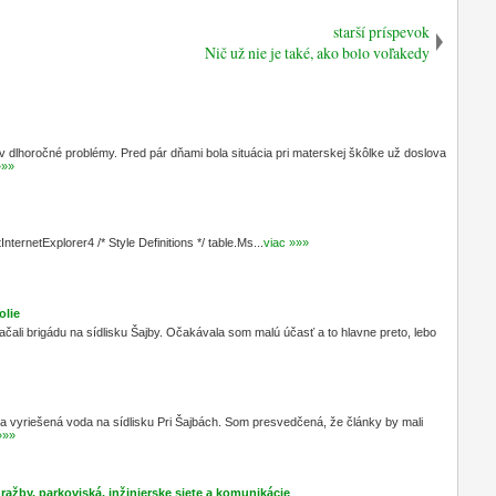
starší príspevok
Nič už nie je také, ako bolo voľakedy
dlhoročné problémy. Pred pár dňami bola situácia pri materskej škôlke už doslova
»»»
nternetExplorer4 /* Style Definitions */ table.Ms...
viac »»»
olie
čali brigádu na sídlisku Šajby. Očakávala som malú účasť a to hlavne preto, lebo
la vyriešená voda na sídlisku Pri Šajbách. Som presvedčená, že články by mali
»»»
dražby, parkoviská, inžinierske siete a komunikácie