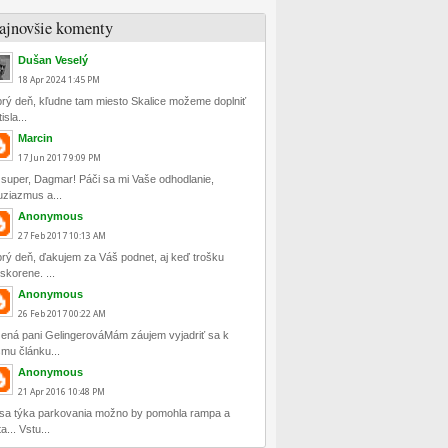
ajnovšie komenty
Dušan Veselý
18
Apr
2024
1:45 PM
rý deň, kľudne tam miesto Skalice možeme doplniť
isla...
Marcin
17
Jun
2017
9:09 PM
 super, Dagmar! Páči sa mi Vaše odhodlanie,
uziazmus a...
Anonymous
27
Feb
2017
10:13 AM
rý deň, ďakujem za Váš podnet, aj keď trošku
skorene. ...
Anonymous
26
Feb
2017
00:22 AM
ená pani GelingerováMám záujem vyjadriť sa k
mu článku...
Anonymous
21
Apr
2016
10:48 PM
sa týka parkovania možno by pomohla rampa a
a... Vstu...