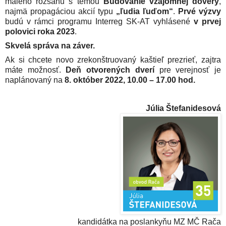
malého rozsahu s témou
Budovanie vzájomnej dôvery
,
najmä propagáciou akcií typu
„ľudia ľuďom“
.
Prvé výzvy
budú v rámci programu Interreg SK-AT vyhlásené
v prvej
polovici roka 2023
.
Skvelá správa na záver.
Ak si chcete novo zrekonštruovaný kaštieľ prezrieť, zajtra
máte možnosť.
Deň otvorených dverí
pre verejnosť je
naplánovaný na
8. október 2022, 10.00 – 17.00 hod.
Júlia Štefanidesová
kandidátka na poslankyňu MZ MČ Rača