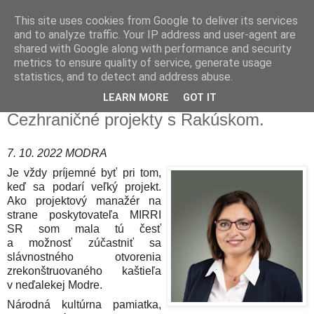
This site uses cookies from Google to deliver its services
and to analyze traffic. Your IP address and user-agent are
shared with Google along with performance and security
metrics to ensure quality of service, generate usage
statistics, and to detect and address abuse.
7. 10. 2022
Júlia Štefanidesová: INTERREG.
LEARN MORE
GOT IT
Cezhraničné projekty s Rakúskom.
7. 10. 2022 MODRA
Je vždy príjemné byť pri tom,
keď sa podarí veľký projekt.
Ako projektový manažér na
strane poskytovateľa MIRRI
SR som mala tú česť
a možnosť zúčastniť sa
slávnostného otvorenia
zrekonštruovaného kaštieľa
v neďalekej Modre.
Národná kultúrna pamiatka,