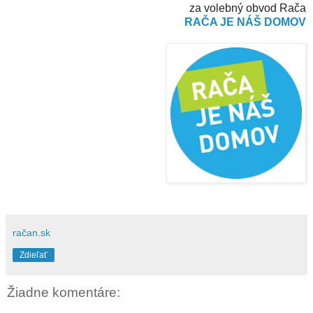
za volebný obvod Rača
RAČA JE NÁŠ DOMOV
račan.sk
Zdieľať
Žiadne komentáre: