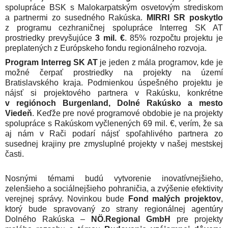
spolupráce BSK s Malokarpatským osvetovým strediskom
a partnermi zo susedného Rakúska.
MIRRI SR poskytlo
z programu cezhraničnej spolupráce Interreg SK AT
prostriedky prevyšujúce
3 mil. €
. 85% rozpočtu projektu je
preplatených z Európskeho fondu regionálneho rozvoja.
Program Interreg SK AT
je jeden z mála programov, kde je
možné čerpať prostriedky na projekty na území
Bratislavského kraja. Podmienkou úspešného projektu je
nájsť si projektového partnera v Rakúsku, konkrétne
v regiónoch Burgenland, Dolné Rakúsko a mesto
Viedeň
. Keďže pre nové programové obdobie je na projekty
spolupráce s Rakúskom vyčlenených 69 mil. €, verím, že sa
aj nám v Rači podarí nájsť spoľahlivého partnera zo
susednej krajiny pre zmysluplné projekty v našej mestskej
časti.
Nosnými témami budú vytvorenie inovatívnejšieho,
zelenšieho a sociálnejšieho pohraničia, a zvýšenie efektivity
verejnej správy. Novinkou bude
Fond malých projektov
,
ktorý bude spravovaný zo strany regionálnej agentúry
Dolného Rakúska –
NÖ.Regional GmbH
pre projekty