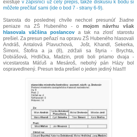
existuje
v zápisnici už celý prepis, takže diskusiu k bodu si
môžete prečítať sami (ide o bod 7 - strany 6-9)
.
Starosta do poslednej chvíle nechcel presunúť žiadne
peniaze na ZŠ Hubeného - o
mojom návrhu však
hlasovala väčšina poslancov
a tak na zlosť starostu
prešiel. Za presun peňazí na opravu ZŠ Hubeného hlasovali
Andráš, Antalová Plavuchová, Jošt, Khandl, Sekerka,
Šimoni, Štofira a ja (8), zdržali sa štyria - Brychta,
Dobiášová, Hrdlička, Madzin, proti boli priamo dvaja -
vicestarosta Máťuš a Mesároš, nebohý pán Házy bol
ospravedlnený. Presun teda prešiel o jeden jediný hlas!!!