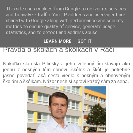
This site uses cookies from Google to deliver its services
Michal Drotován
and to analyze traffic. Your IP address and user-agent are
shared with Google along with performance and security
metrics to ensure quality of service, generate usage
starosta mestskej časti Bratislava-Rača
statistics, and to detect and address abuse.
LEARN MORE
GOT IT
26. 9. 2014
Pravda o školách a škôlkach v Rači
Nakoľko starosta Pilinský a jeho volebný tím stavajú ako
jednu z nosných tém obnovu škôlok a škôl, je potrebné
jasne povedať, aká cesta viedla k pekným a obnoveným
školám a škôlkam. Názor nech si spraví každý sám za seba.