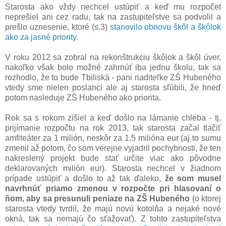
Starosta ako vždy nechcel ustúpiť a keď mu rozpočet
neprešiel ani cez radu, tak na zastupiteľstve sa podvolil a
prešlo uznesenie, ktoré (s.3)
stanovilo obnovu škôl a škôlok
ako za jasné priority
.
V roku 2012 sa zobral na rekonštrukciu škôlok a škôl úver,
nakoľko však bolo možné zahrnúť iba jednu školu, tak sa
rozhodlo, že to bude Tbiliská - pani riaditeľke ZŠ Hubeného
vtedy sme nielen poslanci ale aj starosta sľúbili, že hneď
potom nasleduje ZŠ Hubeného ako priorita.
Rok sa s rokom zišiel a keď došlo na lámanie chleba - tj.
prijímanie rozpočtu na rok 2013, tak starosta začal tlačiť
amfiteáter za 1 milión, neskôr za 1,5 milióna eur (aj to sumu
zmenil až potom, čo som verejne vyjadril pochybnosti, že ten
nakreslený projekt bude stať určite viac ako pôvodne
deklarovaných milión eur). Starosta nechcel v žiadnom
prípade ustúpiť a došlo to až tak ďaleko,
že som musel
navrhnúť priamo zmenou v rozpočte pri hlasovaní o
ňom, aby sa presunuli peniaze na ZŠ Hubeného
(o ktorej
starosta vtedy tvrdil, že majú novú kotolňa a nejaké nové
okná, tak sa nemajú čo sťažovať). Z tohto zastupiteľstva