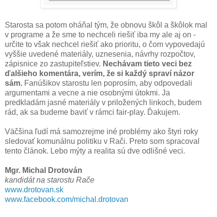
Starosta sa potom oháňal tým, že obnovu škôl a škôlok mal
v programe a že sme to nechceli riešiť iba my ale aj on -
určite to však nechcel riešiť ako prioritu, o čom vypovedajú
vyššie uvedené materiály, uznesenia, návrhy rozpočtov,
zápisnice zo zastupiteľstiev.
Nechávam tieto veci bez
ďalšieho komentára, verím, že si každý spraví názor
sám.
Fanúšikov starostu len poprosím, aby odpovedali
argumentami a vecne a nie osobnými útokmi. Ja
predkladám jasné materiály v priložených linkoch, budem
rád, ak sa budeme baviť v rámci fair-play. Ďakujem.
Väčšina ľudí má samozrejme iné problémy ako štyri roky
sledovať komunálnu politiku v Rači. Preto som spracoval
tento článok. Lebo mýty a realita sú dve odlišné veci.
Mgr. Michal Drotován
kandidát na starostu Rače
www.drotovan.sk
www.facebook.com/michal.drotovan