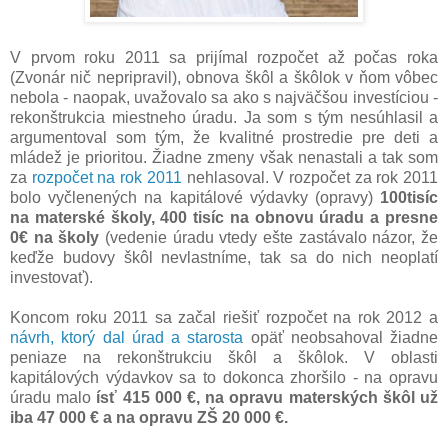
V prvom roku 2011 sa prijímal rozpočet až počas roka
(Zvonár nič nepripravil), obnova škôl a škôlok v ňom vôbec
nebola - naopak, uvažovalo sa ako s najväčšou investíciou -
rekonštrukcia miestneho úradu. Ja som s tým nesúhlasil a
argumentoval som tým, že kvalitné prostredie pre deti a
mládež je prioritou. Žiadne zmeny však nenastali a tak som
za
rozpočet na rok 2011
nehlasoval. V rozpočet za rok 2011
bolo vyčlenených na kapitálové výdavky (opravy)
100tisíc
na materské školy, 400 tisíc na obnovu úradu a presne
0€ na školy
(vedenie úradu vtedy ešte zastávalo názor, že
keďže budovy škôl nevlastníme, tak sa do nich neoplatí
investovať).
Koncom roku 2011 sa začal riešiť rozpočet na rok 2012 a
návrh, ktorý dal úrad a starosta
opäť neobsahoval žiadne
peniaze na rekonštrukciu škôl a škôlok. V oblasti
kapitálových výdavkov sa to dokonca zhoršilo - na opravu
úradu malo
ísť 415 000 €, na opravu materských škôl už
iba 47 000 € a na opravu ZŠ 20 000 €.