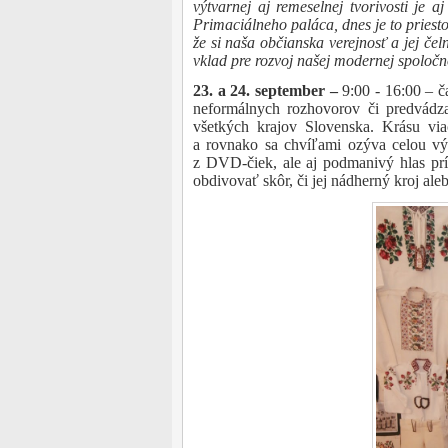
výtvarnej aj remeselnej tvorivosti je a
Primaciálneho paláca, dnes je to priesto
že si naša
občianska verejnosť a jej čeln
vklad pre rozvoj našej modernej spoločn
23. a 24. september –
9:00 - 16:00 – č
neformálnych rozhovorov či predvádzan
všetkých krajov Slovenska. Krásu via
a rovnako sa chvíľami ozýva celou vý
z DVD-čiek, ale aj podmanivý hlas prí
obdivovať skôr, či jej nádherný kroj ale