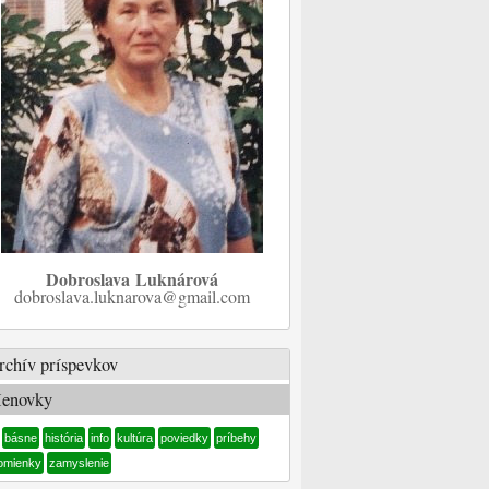
Dobroslava Luknárová
dobroslava.luknarova@gmail.com
rchív príspevkov
enovky
básne
história
info
kultúra
poviedky
príbehy
omienky
zamyslenie