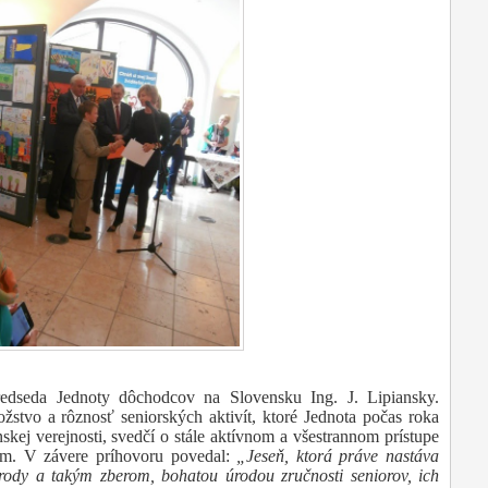
redseda Jednoty dôchodcov
na Slovensku Ing. J. Lipiansky.
žstvo a rôznosť seniorských aktivít, ktoré Jednota počas roka
nskej verejnosti, svedčí o stále aktívnom a všestrannom prístupe
ám. V závere príhovoru povedal:
„Jeseň, ktorá práve nastáva
rody a takým zberom, bohatou úrodou zručnosti seniorov, ich