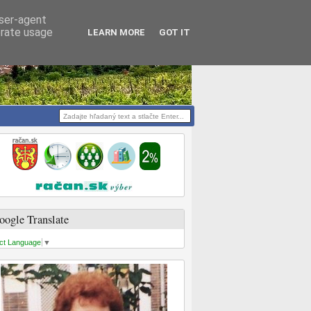
user-agent
erate usage
LEARN MORE
GOT IT
oogle Translate
ct Language
▼