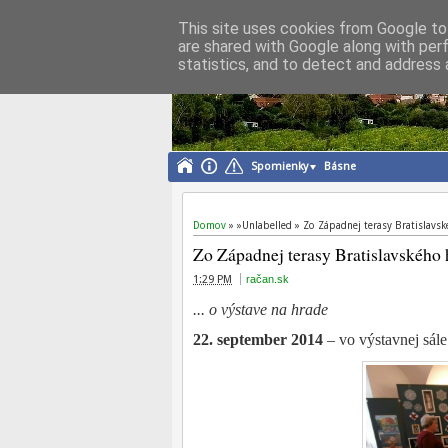
This site uses cookies from Google to 
are shared with Google along with per
Dobroslava Lukn
statistics, and to detect and address 
obyvateľka Rače
Spomienky
Básne
Domov
» »Unlabelled »
Zo Západnej terasy Bratislavs
Zo Západnej terasy Bratislavského
1:29 PM
račan.sk
... o výstave na hrade
22. september 2014
– vo výstavnej sále