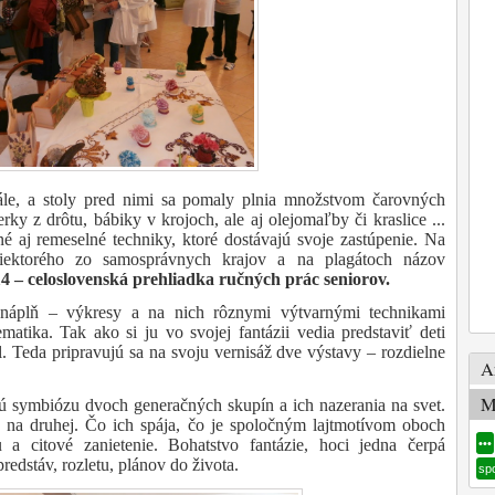
sále, a stoly pred nimi sa pomaly plnia množstvom čarovných
rky z drôtu, bábiky v krojoch, ale aj olejomaľby či kraslice ...
é aj remeselné techniky, ktoré dostávajú svoje zastúpenie. Na
ektorého zo samosprávnych krajov a na plagátoch názov
4 – celoslovenská prehliadka ručných prác seniorov.
 náplň – výkresy a na nich rôznymi výtvarnými technikami
atika. Tak ako si ju vo svojej fantázii vedia predstaviť deti
. Teda pripravujú sa na svoju vernisáž dve výstavy – rozdielne
A
M
vú symbiózu dvoch generačných skupín a ich nazerania na svet.
tá na druhej. Čo ich spája, čo je spoločným lajtmotívom oboch
a citové zanietenie. Bohatstvo fantázie, hoci jedna čerpá
•••
predstáv, rozletu, plánov do života.
sp