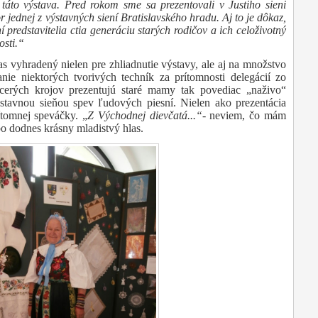
j táto výstava. Pred rokom sme sa prezentovali v Justiho sieni
r jednej z výstavných siení Bratislavského hradu. Aj to je dôkaz,
í predstavitelia ctia generáciu starých rodičov a ich celoživotný
osti.“
as vyhradený nielen pre zhliadnutie výstavy, ale aj na množstvo
ie niektorých tvorivých techník za prítomnosti delegácií zo
cerých krojov prezentujú staré mamy tak povediac „naživo“
stavnou sieňou spev ľudových piesní. Nielen ako prezentácia
tomnej speváčky. „
Z Východnej dievčatá...“-
neviem, čo mám
bo dodnes krásny mladistvý hlas.