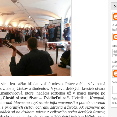
N
A a
baňa
Spo
Nád
pan
Veľ
 sieni len ťažko hľadať voľné miesto. Práve začína slávnostná
ov, ale aj žiakov a študentov. Výstavu detských kresieb otvára
jkovičová, ktorej nadácia rozbehla už v marci hlavne po
Chráň si svoj život – Zviditeľni sa“.
Uviedla:
„Kampaň,
Vel
zameraná hlavne na zvyšovanie informovanosti o potrebe nosenia
si t.
en z prioritných cieľov ochranu zdravia a života. Ak vezmeme do
hodách sú na druhom mieste z celkového počtu detských úrazov,
Heslo kampane dostalo skoro v 500 detských kresbičiek svoje