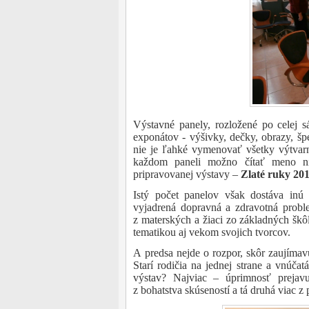
Výstavné panely, rozložené po celej 
exponátov - výšivky, dečky, obrazy, špe
nie je ľahké vymenovať všetky výtvarn
každom paneli možno čítať meno ni
pripravovanej výstavy –
Zlaté ruky 201
Istý počet panelov však dostáva inú
vyjadrená dopravná a zdravotná problem
z materských a žiaci zo základných škôl
tematikou aj vekom svojich tvorcov.
A predsa nejde o rozpor, skôr zaujíma
Starí rodičia na jednej strane a vnúča
výstav? Najviac – úprimnosť prejavu 
z bohatstva skúseností a tá druhá viac z 