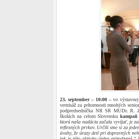
23. september – 10:00 –
vo výstavnej
vernisáž za prítomnosti mnohých senior
podpredsedníčka NR SR MUDr. R. Zma
školách na celom Slovensku
kampaň „
ktorú naša nadácia začala vyvíjať, je 
reflexných prvkov. Určili sme si za jed
úvahy, že úrazy detí pri dopravných ne
tak je táto aktivita úplne prirodzená.“