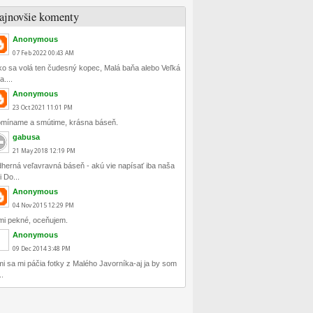
ajnovšie komenty
Anonymous
07
Feb
2022
00:43 AM
ko sa volá ten čudesný kopec, Malá baňa alebo Veľká
....
Anonymous
23
Oct
2021
11:01 PM
míname a smútime, krásna báseň.
gabusa
21
May
2018
12:19 PM
herná veľavravná báseň - akú vie napísať iba naša
i Do...
Anonymous
04
Nov
2015
12:29 PM
mi pekné, oceňujem.
Anonymous
09
Dec
2014
3:48 PM
mi sa mi páčia fotky z Malého Javorníka-aj ja by som
..