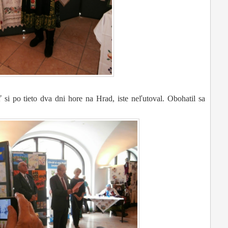
 si po tieto dva dni hore na Hrad, iste neľutoval. Obohatil sa