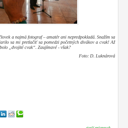
človek a najmä fotograf – amatér ani nepredpokladá. Snažím sa
darilo sa mi pretlačiť sa pomedzi početných divákov a cvak! Až
 bolo „dvojité cvak“. Zaujímavé - však?
Foto: D. Luknárová
starší príspevok