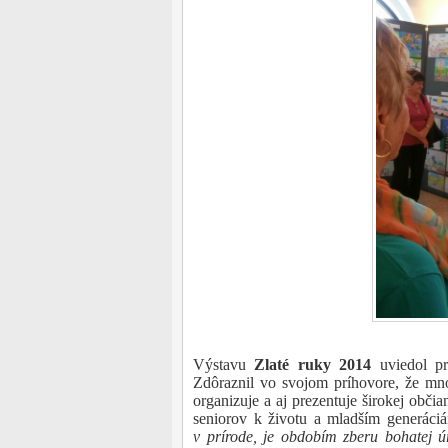
Výstavu
Zlaté ruky 2014
uviedol p
Zdôraznil vo svojom príhovore, že mno
organizuje a aj prezentuje širokej občia
seniorov k životu a mladším generáci
v prírode, je obdobím zberu bohatej ú